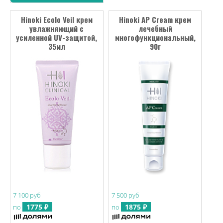
Hinoki Ecolo Veil крем
Hinoki AP Cream крем
увлажняющий с
лечебный
усиленной UV-защитой,
многофункциональный,
35мл
90г
7 100 руб
7 500 руб
1775 ₽
1875 ₽
по
по