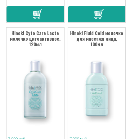
Hinoki Cyto Сare Lacte
Hinoki Fluid Сold молочко
молочко цитоактивное,
для массажа лица,
120мл
100мл
7 900 руб
7 900 руб