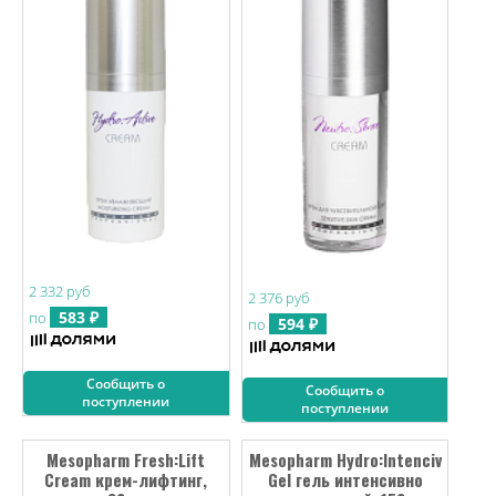
2 332 руб
2 376 руб
583 ₽
по
594 ₽
по
Сообщить о
Сообщить о
поступлении
поступлении
Mesopharm Fresh:Lift
Mesopharm Hydro:Intenciv
Cream крем-лифтинг,
Gel гель интенсивно