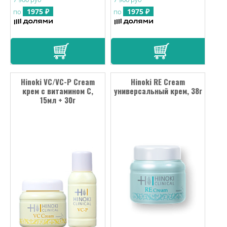
1975 ₽
1975 ₽
по
по
Hinoki VC/VC-P Cream
Hinoki RE Cream
крем с витамином С,
универсальный крем, 38г
15мл + 30г