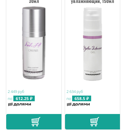
30мл
увлажняющий, 150мл
2 449 руб
2 634 руб
612.25 ₽
658.5 ₽
по
по