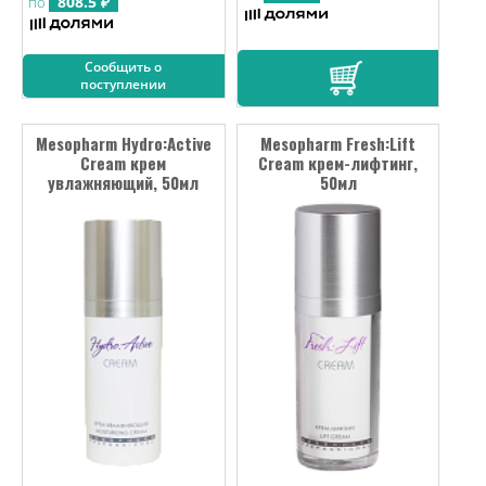
808.5 ₽
по
Сообщить о
поступлении
Mesopharm Hydro:Active
Mesopharm Fresh:Lift
Cream крем
Cream крем-лифтинг,
увлажняющий, 50мл
50мл