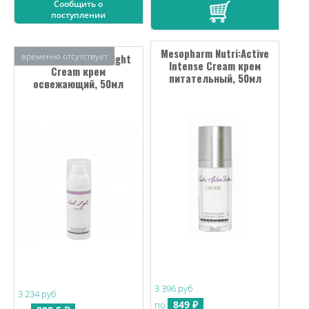
Сообщить о
поступлении
Mesopharm Nutri:Active
временно отсутствует
Mesopharm Fresh:Light
Intense Cream крем
Cream крем
питательный, 50мл
освежающий, 50мл
3 396 руб
3 234 руб
849 ₽
по