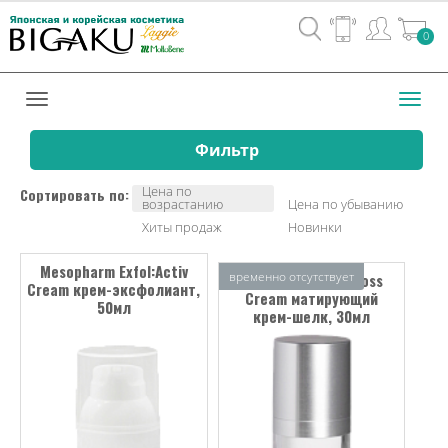
Вход
0
/
Регистрац
Toggl
navig
Фильтр
Цена по
Сортировать по:
возрастанию
Цена по убыванию
Хиты продаж
Новинки
Mesopharm Exfol:Activ
временно отсутствует
Mesopharm Silk:Gloss
Cream крем-эксфолиант,
Cream матирующий
50мл
крем-шелк, 30мл