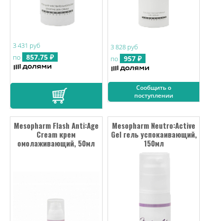
3 431 руб
3 828 руб
857.75 ₽
по
957 ₽
по
Сообщить о
поступлении
Mesopharm Flash Anti:Age
Mesopharm Neutro:Active
Cream крем
Gel гель успокаивающий,
омолаживающий, 50мл
150мл