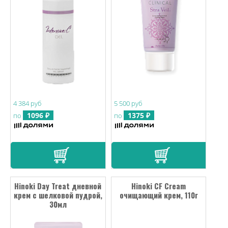
4 384 руб
5 500 руб
1096 ₽
1375 ₽
по
по
Hinoki Day Treat дневной
Hinoki CF Cream
крем с шелковой пудрой,
очищающий крем, 110г
30мл