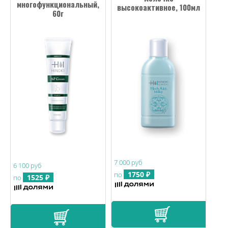
многофункциональный,
высокоактивное, 100мл
60г
7 000 руб
6 100 руб
1750 ₽
по
1525 ₽
по