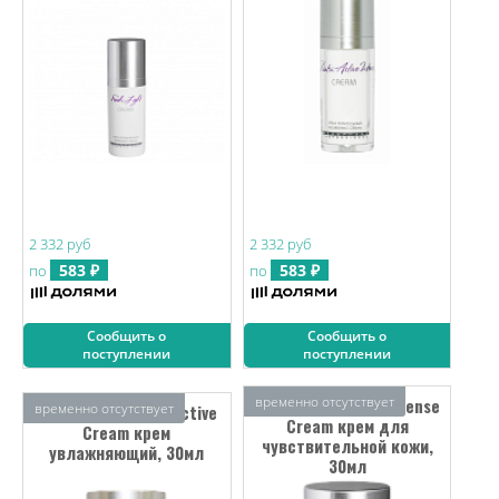
2 332 руб
2 332 руб
583 ₽
583 ₽
по
по
Сообщить о
Сообщить о
поступлении
поступлении
временно отсутствует
Mesopharm Neutro:Sense
временно отсутствует
Mesopharm Hydro:Active
Cream крем для
Cream крем
чувствительной кожи,
увлажняющий, 30мл
30мл