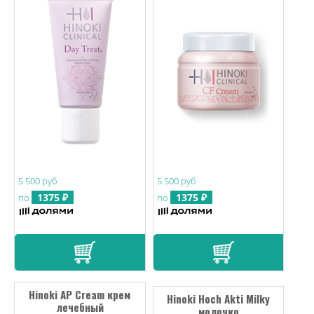
5 500 руб
5 500 руб
1375 ₽
1375 ₽
по
по
Hinoki AP Cream крем
Hinoki Hoch Аkti Мilky
лечебный
молочко