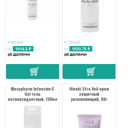
4 066 руб
4 135 руб
1016.5 ₽
1033.75 ₽
по
по
Mesopharm Intensive:C
Hinoki Stra Veil крем
Gel гель
защитный
антиоксидантный, 150мл
увлажняющий, 50г