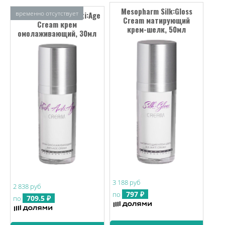
Mesopharm Silk:Gloss
временно отсутствует
Mesopharm Flash Anti:Age
Cream матирующий
Cream крем
крем-шелк, 50мл
омолаживающий, 30мл
3 188 руб
2 838 руб
797 ₽
по
709.5 ₽
по