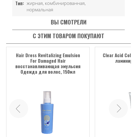
Тип:
жирная, комбинированная,
нормальная
ВЫ СМОТРЕЛИ
С ЭТИМ ТОВАРОМ ПОКУПАЮТ
Hair Dress Revitalizing Emulsion
Clear Acid Colo
For Damaged Hair
ламиниров
восстанавливающая эмульсия
Одежда для волос, 150мл