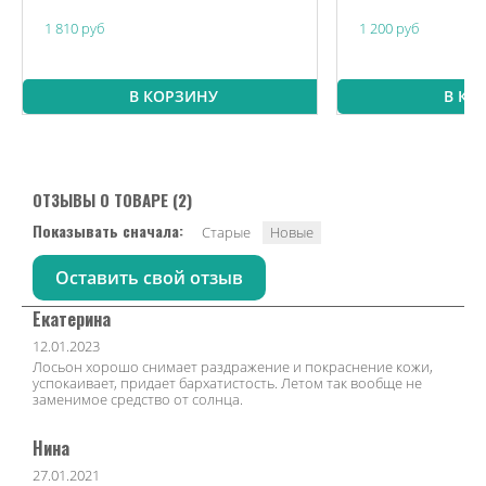
1 810 руб
1 200 руб
В КОРЗИНУ
В КО
ОТЗЫВЫ О ТОВАРЕ (2)
Показывать сначала:
Старые
Новые
Оставить свой отзыв
Екатерина
12.01.2023
Лосьон хорошо снимает раздражение и покраснение кожи,
успокаивает, придает бархатистость. Летом так вообще не
заменимое средство от солнца.
Нина
27.01.2021