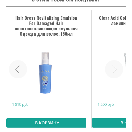
Hair Dress Revitalizing Emulsion
Clear Acid Colo
For Damaged Hair
ламиниров
восстанавливающая эмульсия
Одежда для волос, 150мл
1 810 руб
1 200 руб
В КОРЗИНУ
В КО