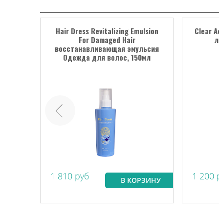
me Up
Hair Dress Revitalizing Emulsion
Clear A
For Damaged Hair
л
енных
восстанавливающая эмульсия
Одежда для волос, 150мл
1 810 руб
1 200 
РЗИНУ
В КОРЗИНУ