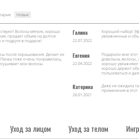
тарые
Новые
ствуют! Волосы мягкие, хорошо
Хороший набор! Эф
Галина
ная, придает объем на долгое
увлажненные и объ
22.07.2022
 и подруге в подарок!
сы после окрашивания. Делает их
Подарили мне этот 
Евгения
Пенка тоже очень понравилась,
довольна, волосы ,
22.04.2022
есушивает мои волосы.
хорошо увлажняют в
хорошо держит объ
пользоваться и дал
Даже не ожидала та
Катерина
применения в этот 
26.01.2021
Уход за лицом
Уход за телом
Инг