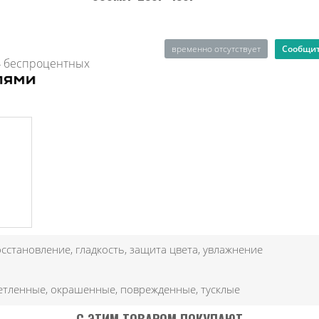
Сообщит
временно отсутствует
4 беспроцентных
осстановление, гладкость, защита цвета, увлажнение
етленные, окрашенные, поврежденные, тусклые