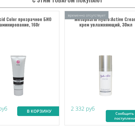
С ЭТИМ ТОВАРОМ ПОКУПАЮТ
временно отсутствует
cid Color прозрачное БИО
Mesopharm Hydro:Active Crea
аминирование, 160г
крем увлажняющий, 30мл
руб
2 332 руб
В КОРЗИНУ
Сообщить 
поступлен