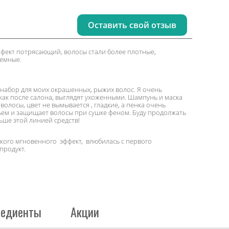
Оставить свой отзыв
фект потрясающий, волосы стали более плотные,
емные.
набор для моих окрашенных, рыжих волос. Я очень
 как после салона, выглядят ухоженными. Шампунь и маска
олосы, цвет не вымывается , гладкие, а пенка очень
ем и защищает волосы при сушке феном. Буду продолжать
ьше этой линией средств!
кого мгновенного эффект, влюбилась с первого
продукт.
редиенты
Акции