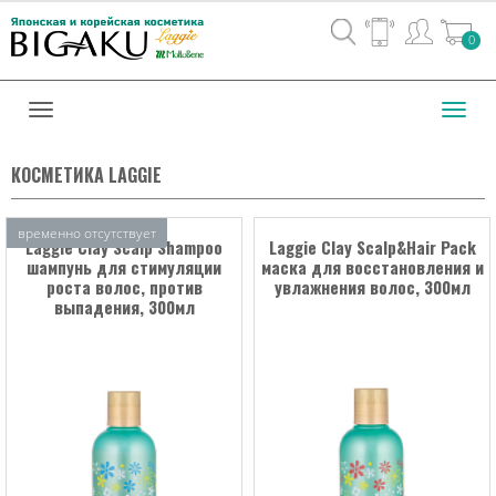
Вход
0
/
Регистрац
Toggl
navig
КОСМЕТИКА LAGGIE
временно отсутствует
Laggie Clay Scalp Shampoo
Laggie Clay Scalp&Hair Pack
шампунь для стимуляции
маска для восстановления и
роста волос, против
увлажнения волос, 300мл
выпадения, 300мл