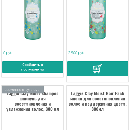
0 руб
2 500 руб
Сообщить о
поступлении
временно отсутствует
Laggie Clay Moist Shampoo
Laggie Clay Moist Hair Pack
шампунь для
маска для восстановления
восстановления и
волос и поддержания цвета,
увлажнения волос, 300 мл
300мл