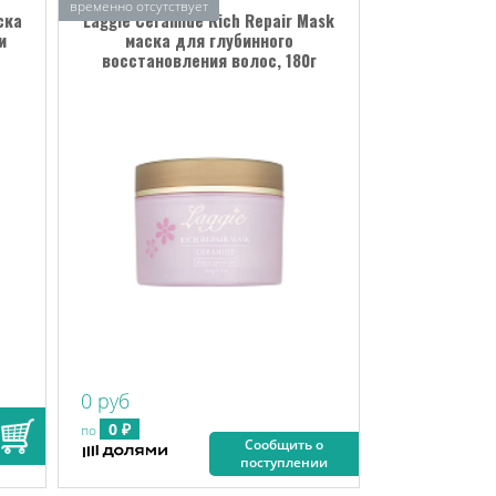
временно отсутствует
ска
Laggie Ceramide Rich Repair Mask
и
маска для глубинного
восстановления волос, 180г
0 руб
0 ₽
по
Сообщить о
поступлении