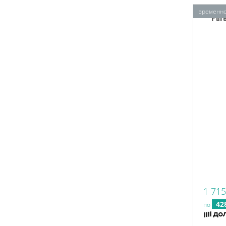
временно
Pur
1 715
42
по