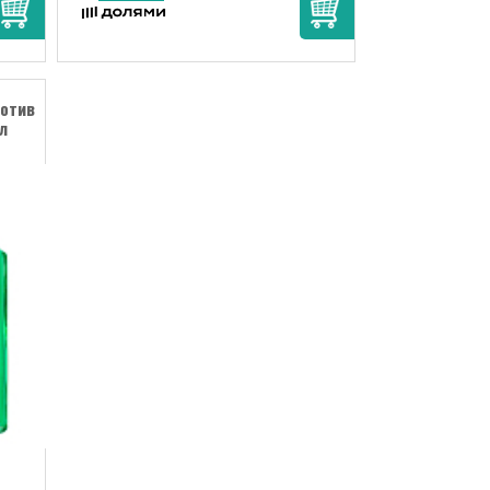
ротив
л