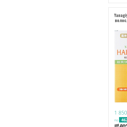
Yanagi
волос
1 850
46
по