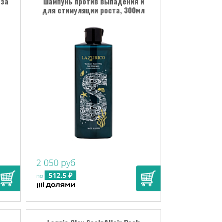
 за
шампунь против выпадения и
для стимуляции роста, 300мл
2 050 руб
512.5 ₽
по