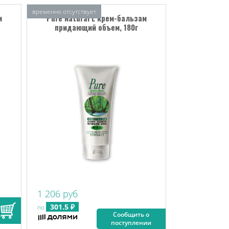
временно отсутствует
м
Pure Natural L крем-бальзам
придающий объем, 180г
1 206 руб
301.5 ₽
по
Сообщить о
поступлении