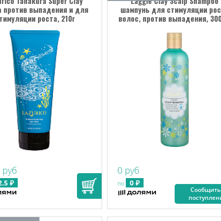
urico Tanakura Super Clay
Laggie Clay Scalp Shampoo
а против выпадения и для
шампунь для стимуляции рос
тимуляции роста, 210г
волос, против выпадения, 30
 руб
0 руб
2.5 ₽
0 ₽
по
Сообщить
поступлен