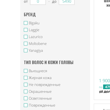
шам
-
от
до
ж
БРЕНД
Bigaku
Laggie
Lazurico
Moltobene
Yanagiya
ТИП ВОЛОС И КОЖИ ГОЛОВЫ
Вьющиеся
Жирная кожа
1 900
Не поврежденные
47
по
Окрашенные
Осветленные
Поврежденные