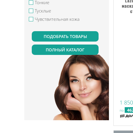
Laz
Тонкие
маск
Тусклые
с
Чувствительная кожа
ПОЛНЫЙ КАТАЛОГ
1 850
46
по