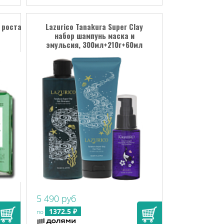
я роста
Lazurico Tanakura Super Clay
набор шампунь маска и
эмульсия, 300мл+210г+60мл
5 490 руб
1372.5 ₽
по