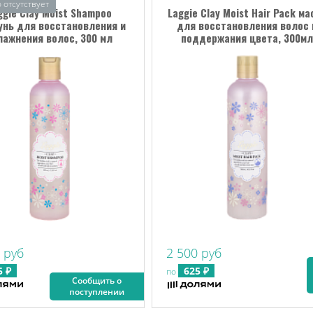
 отсутствует
ggie Clay Moist Shampoo
Laggie Clay Moist Hair Pack ма
унь для восстановления и
для восстановления волос 
лажнения волос, 300 мл
поддержания цвета, 300мл
 руб
2 500 руб
5 ₽
625 ₽
по
Сообщить о
поступлении