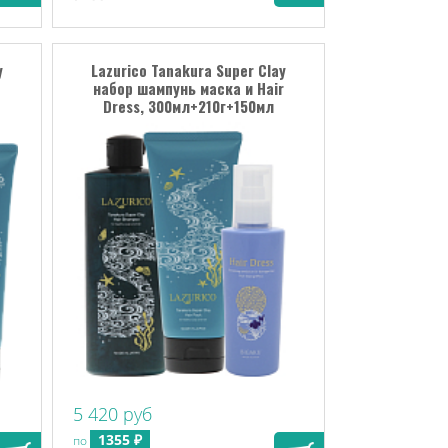
y
Lazurico Tanakura Super Clay
набор шампунь маска и Hair
Dress, 300мл+210г+150мл
5 420 руб
1355 ₽
по