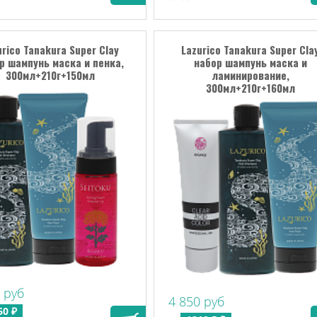
urico Tanakura Super Clay
Lazurico Tanakura Super Cla
р шампунь маска и пенка,
набор шампунь маска и
300мл+210г+150мл
ламинирование,
300мл+210г+160мл
 руб
4 850 руб
60 ₽