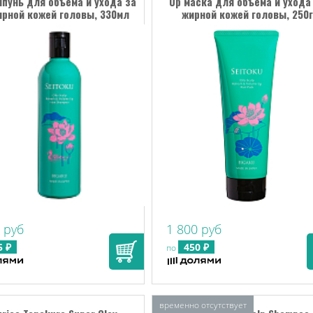
пунь для объема и ухода за
Up маска для объема и ухода
ирной кожей головы, 330мл
жирной кожей головы, 250г
 руб
1 800 руб
5 ₽
450 ₽
по
временно отсутствует