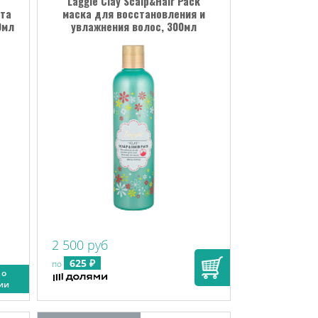
Laggie Clay Scalp&Hair Pack
та
маска для восстановления и
0мл
увлажнения волос, 300мл
2 500 руб
625 ₽
по
 о
ии