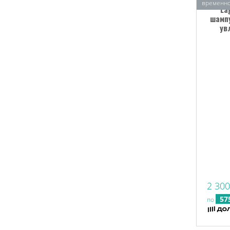
временно
La
шамп
ув
2 300
57
по