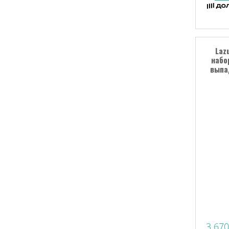
Laz
набо
выпад
3 670