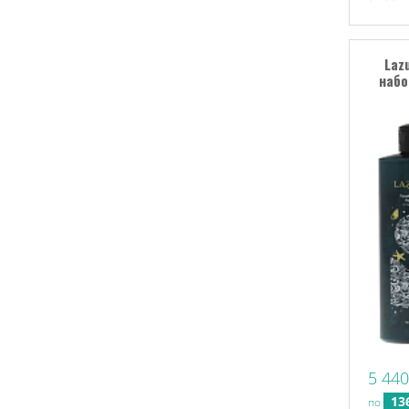
Laz
набо
5 440
13
по