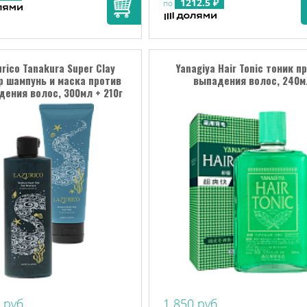
1212.5 ₽
по
urico Tanakura Super Clay
Yanagiya Hair Tonic тоник п
р шампунь и маска против
выпадения волос, 240м
ения волос, 300мл + 210г
 руб
1 850 руб