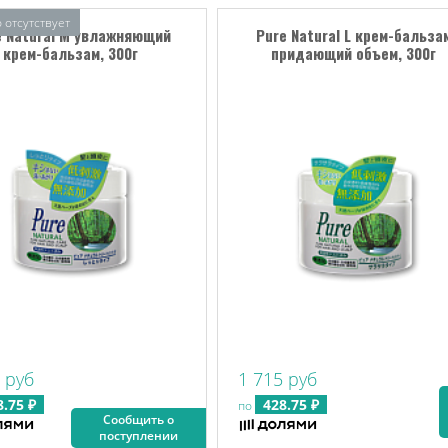
 отсутствует
e Natural M увлажняющий
Pure Natural L крем-бальза
крем-бальзам, 300г
придающий объем, 300г
 руб
1 715 руб
8.75 ₽
428.75 ₽
по
Сообщить о
поступлении