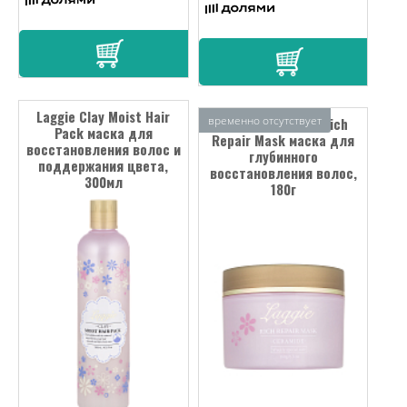
Laggie Clay Moist Hair
временно отсутствует
Laggie Ceramide Rich
Pack маска для
Repair Mask маска для
восстановления волос и
глубинного
поддержания цвета,
восстановления волос,
300мл
180г