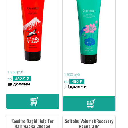
1 930 руб
1 800 руб
482.5 ₽
по
450 ₽
по
Kamiiro Rapid Help For
Seitoku Volume&Recovery
Hair маска Cкорая
маска для