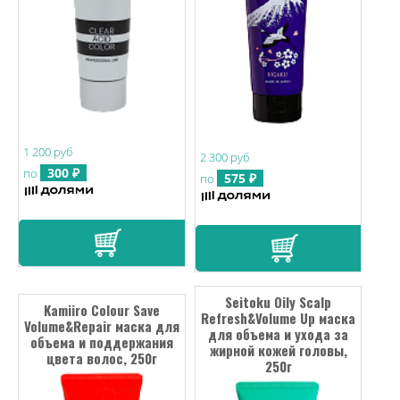
1 200 руб
2 300 руб
300 ₽
по
575 ₽
по
Seitoku Oily Scalp
Kamiiro Colour Save
Refresh&Volume Up маска
Volume&Repair маска для
для объема и ухода за
объема и поддержания
жирной кожей головы,
цвета волос, 250г
250г