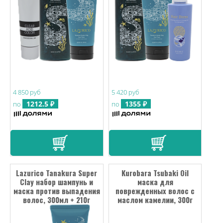
4 850 руб
5 420 руб
1212.5 ₽
1355 ₽
по
по
Lazurico Tanakura Super
Kurobara Tsubaki Oil
Clay набор шампунь и
маска для
маска против выпадения
поврежденных волос с
волос, 300мл + 210г
маслом камелии, 300г