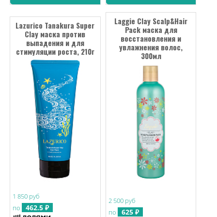
Laggie Clay Scalp&Hair
Lazurico Tanakura Super
Pack маска для
Clay маска против
восстановления и
выпадения и для
увлажнения волос,
стимуляции роста, 210г
300мл
1 850 руб
2 500 руб
462.5 ₽
по
625 ₽
по