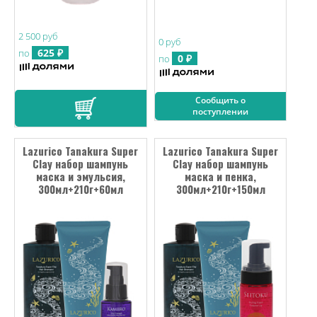
2 500 руб
0 руб
625 ₽
по
0 ₽
по
Сообщить о
поступлении
Lazurico Tanakura Super
Lazurico Tanakura Super
Clay набор шампунь
Clay набор шампунь
маска и эмульсия,
маска и пенка,
300мл+210г+60мл
300мл+210г+150мл