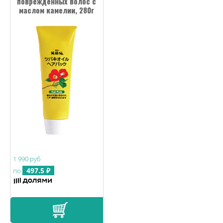
поврежденных волос с
маслом камелии, 280г
1 990 руб
497.5 ₽
по