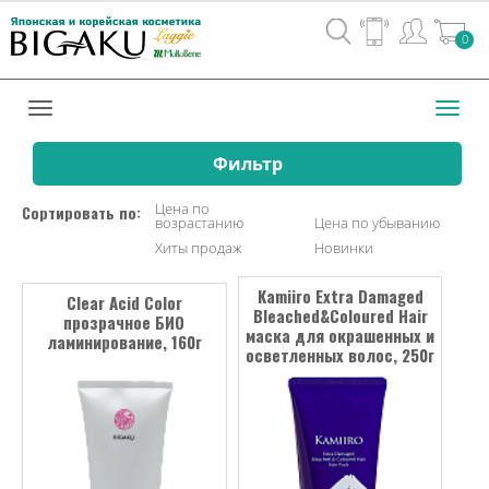
Вход
0
/
Регистрац
Toggl
navig
Фильтр
Цена по
Сортировать по:
возрастанию
Цена по убыванию
Хиты продаж
Новинки
Kamiiro Extra Damaged
Clear Acid Color
Bleached&Coloured Hair
прозрачное БИО
маска для окрашенных и
ламинирование, 160г
осветленных волос, 250г