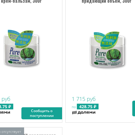
крем-бальзам, 300г
придающий объем, 300г
 руб
1 715 руб
8.75 ₽
428.75 ₽
по
Сообщить о
поступлении
 отсутствует