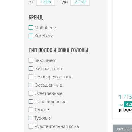
-
от
до
БРЕНД
Moltobene
Kurobara
ТИП ВОЛОС И КОЖИ ГОЛОВЫ
Вьющиеся
Жирная кожа
Не поврежденные
Окрашенные
Осветленные
1 715
Поврежденные
42
по
Тонкие
Тусклые
Чувствительная кожа
временно