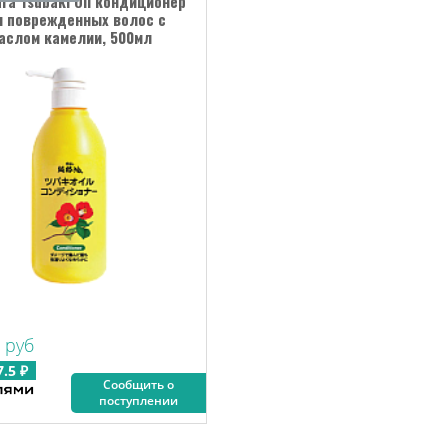
ra Tsubaki Oil кондиционер
 поврежденных волос с
аслом камелии, 500мл
 руб
7.5 ₽
Сообщить о
поступлении