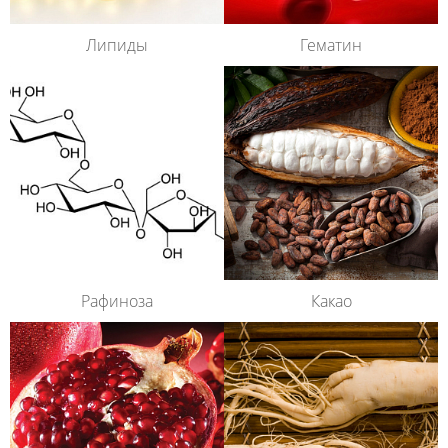
Липиды
Гематин
Рафиноза
Какао