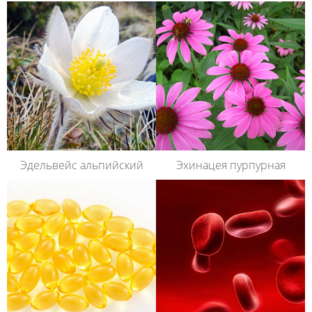
Эдельвейс альпийский
Эхинацея пурпурная