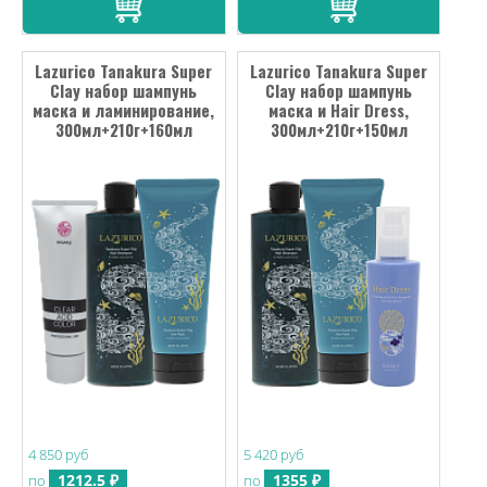
Lazurico Tanakura Super
Lazurico Tanakura Super
Clay набор шампунь
Clay набор шампунь
маска и ламинирование,
маска и Hair Dress,
300мл+210г+160мл
300мл+210г+150мл
4 850 руб
5 420 руб
1212.5 ₽
1355 ₽
по
по