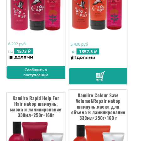
6 292 руб
5 430 руб
1573 ₽
1357.5 ₽
по
по
Сообщить о
поступлении
Kamiiro Colour Save
Kamiiro Rapid Help For
Volume&Repair набор
Hair набор шампунь,
шампунь,маска для
маска и ламинирование
объема и ламинирование
330мл+250г+160г
330мл+250г+160 г