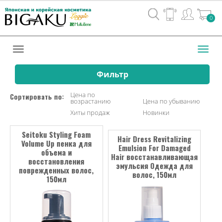
Вход
0
/
Регистрац
Toggl
navig
Фильтр
Цена по
Сортировать по:
возрастанию
Цена по убыванию
Хиты продаж
Новинки
Seitoku Styling Foam
Hair Dress Revitalizing
Volume Up пенка для
Emulsion For Damaged
объема и
Hair восстанавливающая
восстановления
эмульсия Одежда для
поврежденных волос,
волос, 150мл
150мл