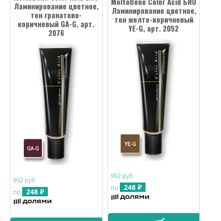
MoltoBene Color Acid БИО
Ламинирование цветное,
Ламинирование цветное,
тон гранатово-
тон желто-коричневый
коричневый GA-G, арт.
YE-G, арт. 2052
2076
992 руб
992 руб
248 ₽
по
248 ₽
по