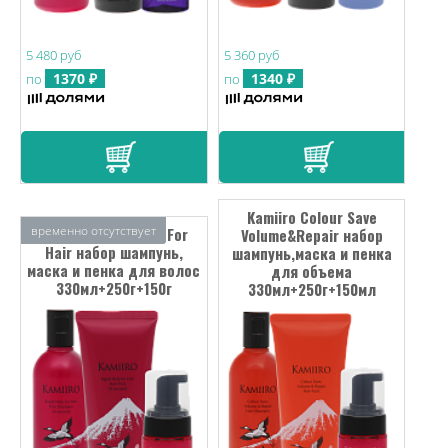
5 480 руб
5 360 руб
1370 ₽
1340 ₽
по
по
Kamiiro Colour Save
временно отсутствует
Kamiiro Rapid Help For
Volume&Repair набор
Hair набор шампунь,
шампунь,маска и пенка
маска и пенка для волос
для объема
330мл+250г+150г
330мл+250г+150мл