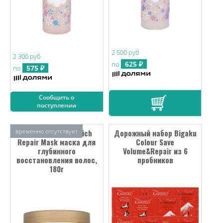
2 500 руб
2 300 руб
625 ₽
по
575 ₽
по
Сообщить о
поступлении
временно отсутствует
Laggie Ceramide Rich
Дорожный набор Bigaku
Repair Mask маска для
Colour Save
глубинного
Volume&Repair из 6
восстановления волос,
пробников
180г