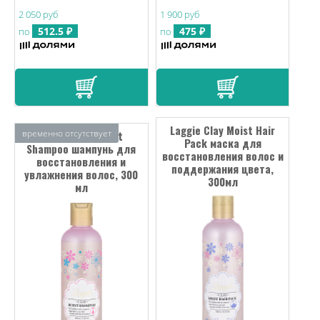
2 050 руб
1 900 руб
512.5 ₽
475 ₽
по
по
Laggie Clay Moist Hair
временно отсутствует
Laggie Clay Moist
Pack маска для
Shampoo шампунь для
восстановления волос и
восстановления и
поддержания цвета,
увлажнения волос, 300
300мл
мл