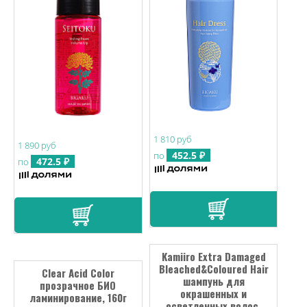
1 810 руб
1 890 руб
452.5 ₽
по
472.5 ₽
по
Kamiiro Extra Damaged
Bleached&Coloured Hair
Clear Acid Color
шампунь для
прозрачное БИО
окрашенных и
ламинирование, 160г
осветленных волос,