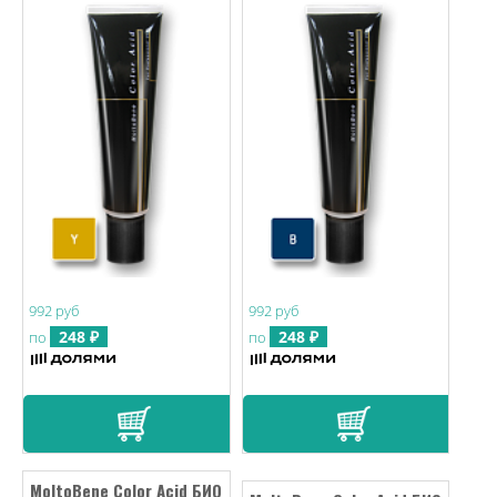
992 руб
992 руб
248 ₽
248 ₽
по
по
MoltoBene Color Acid БИО