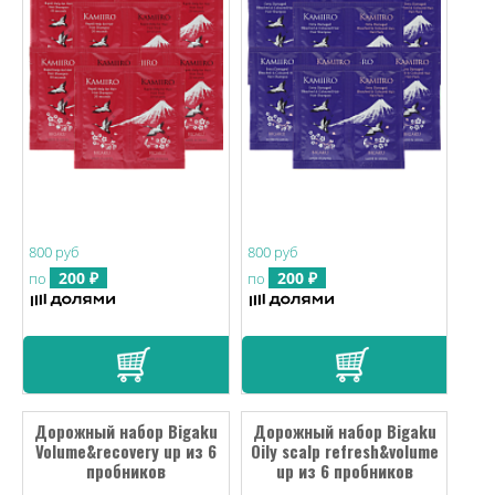
800 руб
800 руб
200 ₽
200 ₽
по
по
Дорожный набор Bigaku
Дорожный набор Bigaku
Volume&recovery up из 6
Oily scalp refresh&volume
пробников
up из 6 пробников