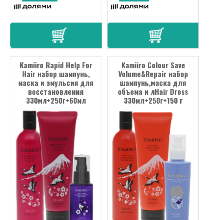
Kamiiro Rapid Help For
Kamiiro Colour Save
Hair набор шампунь,
Volume&Repair набор
маска и эмульсия для
шампунь,маска для
восстановления
объема и лHair Dress
330мл+250г+60мл
330мл+250г+150 г