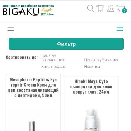
Вход
0
/
Регистрац
Toggl
navig
Фильтр
Цена по
Сортировать по:
возрастанию
Цена по убыванию
Хиты продаж
Новинки
Mesopharm Peptide: Eye
Hinoki Meye Сyto
repair Cream Крем для
сыворотка для кожи
век восстанавливающий
вокруг глаз, 24мл
с пептидами, 50мл