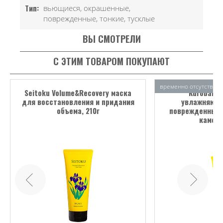
Тип:
вьющиеся, окрашенные,
поврежденные, тонкие, тусклые
ВЫ СМОТРЕЛИ
С ЭТИМ ТОВАРОМ ПОКУПАЮТ
временно отсутствует
Seitoku Volume&Recovery маска
Kurobara T
для восстановления и придания
увлажняющи
объема, 210г
поврежденных 
камели