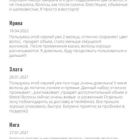
не пожалела, Волосы, как после салона, блестящие, объемные
и шелковистые. Я просто в восторге!
Ирина
18.04.2022
Пользуюсь этой серией уже 2 месяца, отлично сохраняет цвет
волос, придает объем, стало меньше секущихся
кончиков. После применения маски, волосы хорошо
расчесываются. Я довольно, буду продолжать пользоваться и
дальше!!!
Злата
28.01.2021
Пользуюсь этой серией уже пол года ,очень довольна! У меня
волосы до лопаток ,тонкие и прямые .Данный набор отлично
промывает , разглаживает ,предаёт дополнительный объем и
блеск! Волосы сейчас очень живые и ухоженные! Отдельно
хочу поблагодарить за доставку в Челябинск. Все пришло
хорошо упаковано, быстро. Безумно приятно за пробники в
подарок))
Инга
27.01.2021
Хорошо питает и не утяжеляет волосы, придаёт волосам