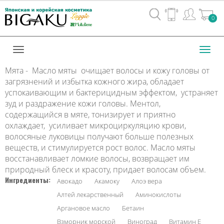
Вход
0
/
Регистрац
Toggl
navig
Мята - Масло мяты очищает волосы и кожу головы от
загрязнений и избытка кожного жира, обладает
успокаивающим и бактерицидным эффектом, устраняет
зуд и раздражение кожи головы. Ментол,
содержащийся в мяте, тонизирует и приятно
охлаждает, усиливает микроциркуляцию крови,
волосяные луковицы получают больше полезных
веществ, и стимулируется рост волос. Масло мяты
восстанавливает ломкие волосы, возвращает им
природный блеск и красоту, придает волосам объем.
Ингредиенты:
Авокадо
Акамоку
Алоэ вера
Алтей лекарственный
Аминокислоты
Аргановое масло
Бетаин
Взморник морской
Виноград
Витамин Е