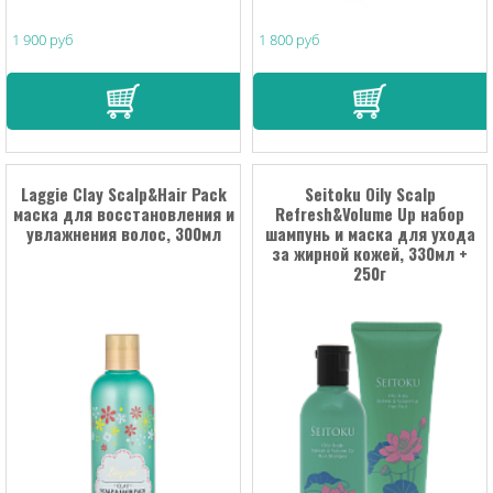
1 900 руб
1 800 руб
Laggie Clay Scalp&Hair Pack
Seitoku Oily Scalp
маска для восстановления и
Refresh&Volume Up набор
увлажнения волос, 300мл
шампунь и маска для ухода
за жирной кожей, 330мл +
250г