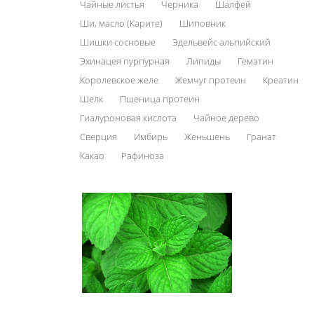
Чайные листья
Черника
Шалфей
Ши, масло (Карите)
Шиповник
Шишки сосновые
Эдельвейс альпийский
Эхинацея пурпурная
Липиды
Гематин
Королевское желе
Жемчуг протеин
Креатин
Шелк
Пшеница протеин
Гиалуроновая кислота
Чайное дерево
Сверция
Имбирь
Женьшень
Гранат
Какао
Рафиноза