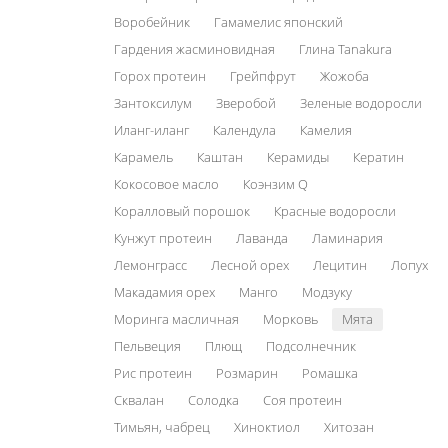
Воробейник
Гамамелис японский
Гардения жасминовидная
Глина Tanakura
Горох протеин
Грейпфрут
Жожоба
Зантоксилум
Зверобой
Зеленые водоросли
Иланг-иланг
Календула
Камелия
Карамель
Каштан
Керамиды
Кератин
Кокосовое масло
Коэнзим Q
Коралловый порошок
Красные водоросли
Кунжут протеин
Лаванда
Ламинария
Лемонграсс
Лесной орех
Лецитин
Лопух
Макадамия орех
Манго
Модзуку
Моринга масличная
Морковь
Мята
Пельвеция
Плющ
Подсолнечник
Рис протеин
Розмарин
Ромашка
Сквалан
Солодка
Соя протеин
Тимьян, чабрец
Хиноктиол
Хитозан