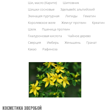
Ши, масло (Карите)
Шиповник
Шишки сосновые
Эдельвейс альпийский
Эхинацея пурпурная
Липиды
Гематин
Королевское желе
Жемчуг протеин
Креатин
Шелк
Пшеница протеин
Гиалуроновая кислота
Чайное дерево
Сверция
Имбирь
Женьшень
Гранат
Какао
Рафиноза
КОСМЕТИКА ЗВЕРОБОЙ