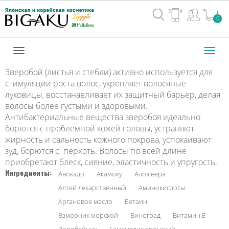
Вход
0
/
Регистрац
Toggl
navig
Зверобой (листья и стебли) активно используется для
стимуляции роста волос, укрепляет волосяные
луковицы, восстанавливает их защитный барьер, делая
волосы более густыми и здоровыми.
Антибактериальные вещества зверобоя идеально
борются с проблемной кожей головы, устраняют
жирность и сальность кожного покрова, успокаивают
зуд, борются с перхоть. Волосы по всей длине
приобретают блеск, сияние, эластичность и упругость.
Ингредиенты:
Авокадо
Акамоку
Алоэ вера
Алтей лекарственный
Аминокислоты
Аргановое масло
Бетаин
Взморник морской
Виноград
Витамин Е