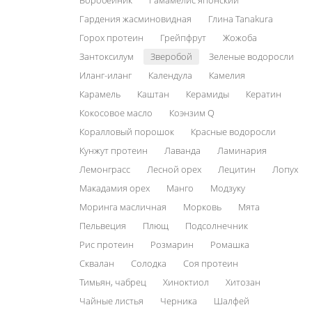
Воробейник
Гамамелис японский
Гардения жасминовидная
Глина Tanakura
Горох протеин
Грейпфрут
Жожоба
Зантоксилум
Зверобой
Зеленые водоросли
Иланг-иланг
Календула
Камелия
Карамель
Каштан
Керамиды
Кератин
Кокосовое масло
Коэнзим Q
Коралловый порошок
Красные водоросли
Кунжут протеин
Лаванда
Ламинария
Лемонграсс
Лесной орех
Лецитин
Лопух
Макадамия орех
Манго
Модзуку
Моринга масличная
Морковь
Мята
Пельвеция
Плющ
Подсолнечник
Рис протеин
Розмарин
Ромашка
Сквалан
Солодка
Соя протеин
Тимьян, чабрец
Хиноктиол
Хитозан
Чайные листья
Черника
Шалфей