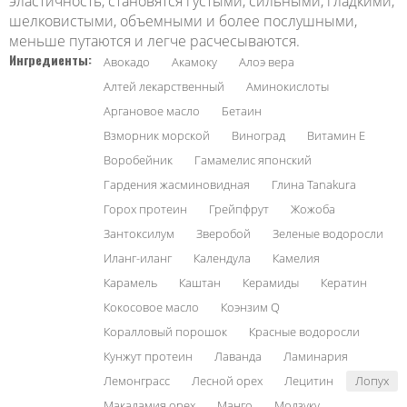
эластичность, становятся густыми, сильными, гладкими,
шелковистыми, объемными и более послушными,
меньше путаются и легче расчесываются.
Ингредиенты:
Авокадо
Акамоку
Алоэ вера
Алтей лекарственный
Аминокислоты
Аргановое масло
Бетаин
Взморник морской
Виноград
Витамин Е
Воробейник
Гамамелис японский
Гардения жасминовидная
Глина Tanakura
Горох протеин
Грейпфрут
Жожоба
Зантоксилум
Зверобой
Зеленые водоросли
Иланг-иланг
Календула
Камелия
Карамель
Каштан
Керамиды
Кератин
Кокосовое масло
Коэнзим Q
Коралловый порошок
Красные водоросли
Кунжут протеин
Лаванда
Ламинария
Лемонграсс
Лесной орех
Лецитин
Лопух
Макадамия орех
Манго
Модзуку