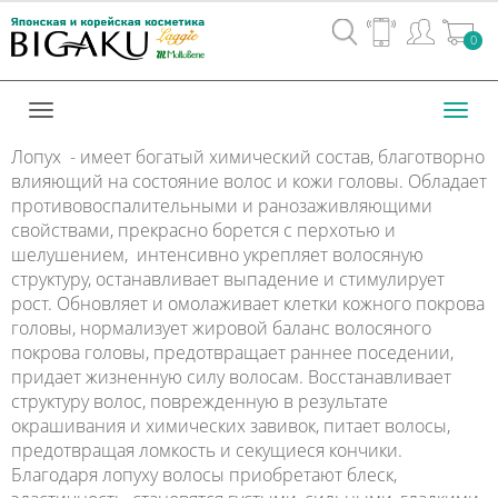
Вход
0
/
Регистрац
Toggl
navig
Лопух - имеет богатый химический состав, благотворно
влияющий на состояние волос и кожи головы. Обладает
противовоспалительными и ранозаживляющими
свойствами, прекрасно борется с перхотью и
шелушением, интенсивно укрепляет волосяную
структуру, останавливает выпадение и стимулирует
рост. Обновляет и омолаживает клетки кожного покрова
головы, нормализует жировой баланс волосяного
покрова головы, предотвращает раннее поседении,
придает жизненную силу волосам. Восстанавливает
структуру волос, поврежденную в результате
окрашивания и химических завивок, питает волосы,
предотвращая ломкость и секущиеся кончики.
Благодаря лопуху волосы приобретают блеск,