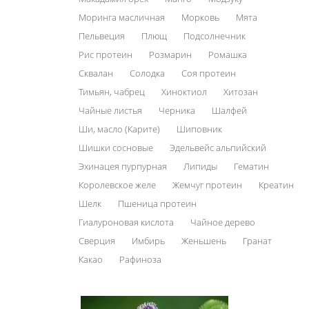
Моринга масличная
Морковь
Мята
Пельвеция
Плющ
Подсолнечник
Рис протеин
Розмарин
Ромашка
Сквалан
Солодка
Соя протеин
Тимьян, чабрец
Хиноктиол
Хитозан
Чайные листья
Черника
Шалфей
Ши, масло (Карите)
Шиповник
Шишки сосновые
Эдельвейс альпийский
Эхинацея пурпурная
Липиды
Гематин
Королевское желе
Жемчуг протеин
Креатин
Шелк
Пшеница протеин
Гиалуроновая кислота
Чайное дерево
Сверция
Имбирь
Женьшень
Гранат
Какао
Рафиноза