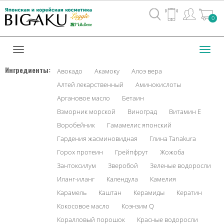
Вход
0
/
Регистрац
Toggl
navig
Ингредиенты:
Авокадо
Акамоку
Алоэ вера
Алтей лекарственный
Аминокислоты
Аргановое масло
Бетаин
Взморник морской
Виноград
Витамин Е
Воробейник
Гамамелис японский
Гардения жасминовидная
Глина Tanakura
Горох протеин
Грейпфрут
Жожоба
Зантоксилум
Зверобой
Зеленые водоросли
Иланг-иланг
Календула
Камелия
Карамель
Каштан
Керамиды
Кератин
Кокосовое масло
Коэнзим Q
Коралловый порошок
Красные водоросли