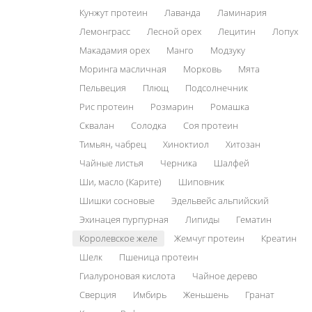
Кунжут протеин
Лаванда
Ламинария
Лемонграсс
Лесной орех
Лецитин
Лопух
Макадамия орех
Манго
Модзуку
Моринга масличная
Морковь
Мята
Пельвеция
Плющ
Подсолнечник
Рис протеин
Розмарин
Ромашка
Сквалан
Солодка
Соя протеин
Тимьян, чабрец
Хиноктиол
Хитозан
Чайные листья
Черника
Шалфей
Ши, масло (Карите)
Шиповник
Шишки сосновые
Эдельвейс альпийский
Эхинацея пурпурная
Липиды
Гематин
Королевское желе
Жемчуг протеин
Креатин
Шелк
Пшеница протеин
Гиалуроновая кислота
Чайное дерево
Сверция
Имбирь
Женьшень
Гранат