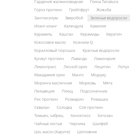
Гардения жасминовидная
Глина Tanakura
Горох протеин
Грейпфрут
Жожоба
Зантоксилум
Зверобой
Зеленые водоросли
Иланг-иланг
Календула
Камелия
Карамель
Каштан
Керамиды
Кератин
Кокосовое масло
Коэнзим Q
Коралловый порошок
Красные водоросли
Кунжут протеин
Лаванда
Ламинария
Лемонграсс
Лесной орех
Лецитин
Лопух
Макадамия орех
Манго
Модзуку
Моринга масличная
Морковь
Мята
Пельвеция
Плющ
Подсолнечник
Рис протеин
Розмарин
Ромашка
Сквалан
Солодка
Соя протеин
Тимьян, чабрец
Хиноктиол
Хитозан
Чайные листья
Черника
Шалфей
Ши, масло (Карите)
Шиповник