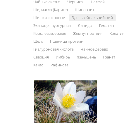
Чайные листья
Черника
Шалфей
Ши, масло (Карите)
Шиповник
Шишки сосновые
Эдельвейс альпийский
Эхинацея пурпурная
Липиды
Гематин
Королевское желе
Жемчуг протеин
Креатин
Шелк
Пшеница протеин
Гиалуроновая кислота
Чайное дерево
Сверция
Имбирь
Женьшень
Гранат
Какао
Рафиноза