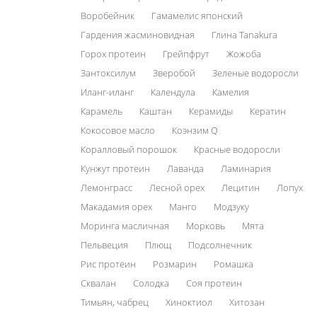
Воробейник
Гамамелис японский
Гардения жасминовидная
Глина Tanakura
Горох протеин
Грейпфрут
Жожоба
Зантоксилум
Зверобой
Зеленые водоросли
Иланг-иланг
Календула
Камелия
Карамель
Каштан
Керамиды
Кератин
Кокосовое масло
Коэнзим Q
Коралловый порошок
Красные водоросли
Кунжут протеин
Лаванда
Ламинария
Лемонграсс
Лесной орех
Лецитин
Лопух
Макадамия орех
Манго
Модзуку
Моринга масличная
Морковь
Мята
Пельвеция
Плющ
Подсолнечник
Рис протеин
Розмарин
Ромашка
Сквалан
Солодка
Соя протеин
Тимьян, чабрец
Хиноктиол
Хитозан