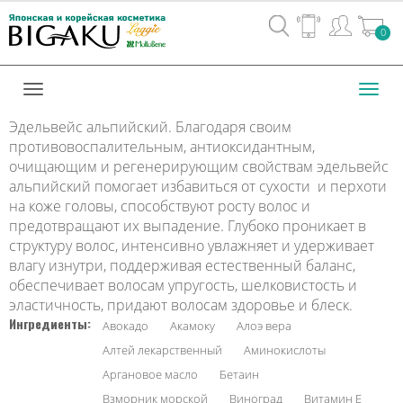
Вход
0
/
Регистрац
Toggl
navig
Эдельвейс альпийский. Благодаря своим
противовоспалительным, антиоксидантным,
очищающим и регенерирующим свойствам эдельвейс
альпийский помогает избавиться от сухости и перхоти
на коже головы, способствуют росту волос и
предотвращают их выпадение. Глубоко проникает в
структуру волос, интенсивно увлажняет и удерживает
влагу изнутри, поддерживая естественный баланс,
обеспечивает волосам упругость, шелковистость и
эластичность, придают волосам здоровье и блеск.
Ингредиенты:
Авокадо
Акамоку
Алоэ вера
Алтей лекарственный
Аминокислоты
Аргановое масло
Бетаин
Взморник морской
Виноград
Витамин Е